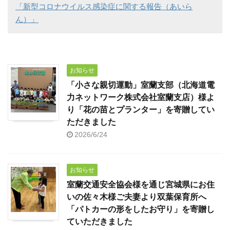
「新型コロナウイルス感染症に関する報告（あいら
ん）」
お知らせ
「小さな親切運動」室蘭支部（北海道電
力ネットワーク株式会社室蘭支店）様よ
り「花の苗とプランター」を寄贈してい
ただきました
2026/6/24
お知らせ
室蘭交通安全協会様を通じ宮城県にお住
いの佐々木様ご夫妻より双葉保育所へ
「パトカーの形をしたお守り」を寄贈し
ていただきました