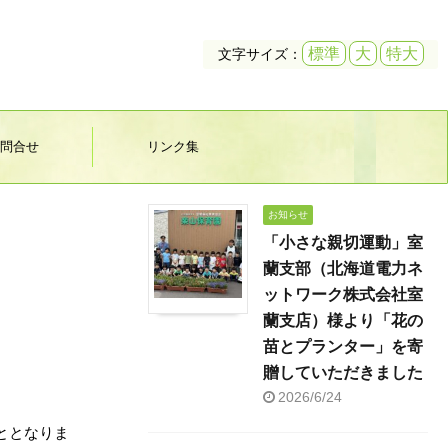
標準
大
特大
文字サイズ：
問合せ
リンク集
お知らせ
「小さな親切運動」室
蘭支部（北海道電力ネ
ットワーク株式会社室
蘭支店）様より「花の
苗とプランター」を寄
贈していただきました
2026/6/24
ととなりま