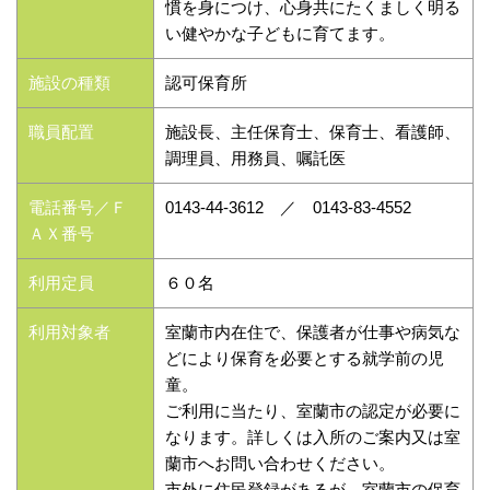
慣を身につけ、心身共にたくましく明る
い健やかな子どもに育てます。
施設の種類
認可保育所
職員配置
施設長、主任保育士、保育士、看護師、
調理員、用務員、嘱託医
電話番号／Ｆ
0143-44-3612 ／ 0143-83-4552
ＡＸ番号
利用定員
６０名
利用対象者
室蘭市内在住で、保護者が仕事や病気な
どにより保育を必要とする就学前の児
童。
ご利用に当たり、室蘭市の認定が必要に
なります。詳しくは入所のご案内又は室
蘭市へお問い合わせください。
市外に住民登録があるが、室蘭市の保育