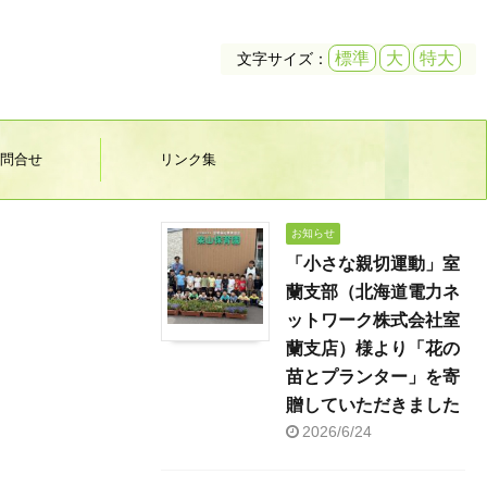
標準
大
特大
文字サイズ：
問合せ
リンク集
お知らせ
「小さな親切運動」室
蘭支部（北海道電力ネ
ットワーク株式会社室
蘭支店）様より「花の
苗とプランター」を寄
贈していただきました
2026/6/24